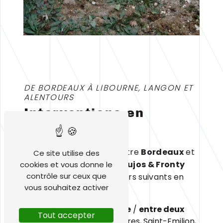
DE BORDEAUX À LIBOURNE, LANGON ET
ALENTOURS
I
nterventions en
Gironde
Située à
Sadirac
(33), entre
Bordeaux
et
Ce site utilise des
Créon
, l'entreprise
Dos Aujos & Fronty
cookies et vous donne le
contrôle sur ceux que
intervient dans les secteurs suivants en
vous souhaitez activer
Gironde :
Secteur de
Libourne
/
entre deux
Tout accepter
mers
: Coutras, Guîtres, Saint-Emilion,